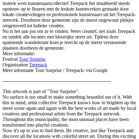
insteek weet kunstenaarscollectief Treepack het straatbeeld steeds
opnieuw op te fleuren met de leukste kunstwerken gemaakt door
lokale creatievelingen en professionele kunstenaars uit het Treepack-
netwerk. Doorheen deze gemeente zijn de meest ongewone plekjes
omgetoverd tot ludieke creaties.
Nu is het aan jou om ze te vinden. Wees creatief, net zoals Treepack
en ontdek alle locaties met kleurrijke street art. Tijdens deze
spannende wandelroute kom je terecht op de meest verrassende
plaatsen doorheen de gemeente.
Meer informatie:
Festival
Tour Surprise
Organization
Treepack
Meer informatie Tour Surprise / Treepack: via Google
----------------------------------------------------------------------
This artwork is part of "Tour Surprise".
No surface is too small to make something beautiful out of it. With
this in mind, artist collective Treepack knows how to brighten up the
street scene again and again with the best works of art made by local
creatives and professional artists from the Treepack network.
Throughout this municipality, the most unusual places have been
transformed into playful creations.
Now it's up to you to find them. Be creative, just like Treepack and
discover all the locations with colorful street art. During this exciting