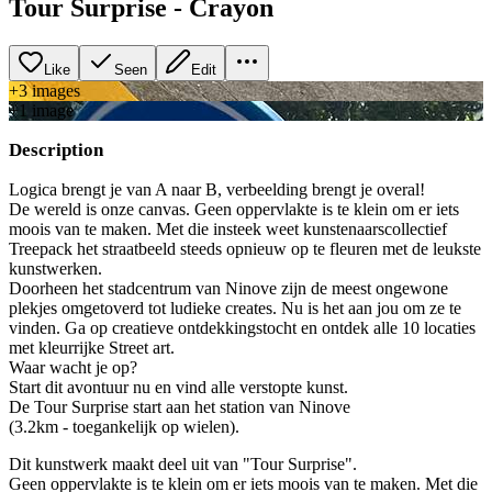
Tour Surprise - Crayon
Like
Seen
Edit
+
3
image
s
+
1
image
Description
Logica brengt je van A naar B, verbeelding brengt je overal!
De wereld is onze canvas. Geen oppervlakte is te klein om er iets
moois van te maken. Met die insteek weet kunstenaarscollectief
Treepack het straatbeeld steeds opnieuw op te fleuren met de leukste
kunstwerken.
Doorheen het stadcentrum van Ninove zijn de meest ongewone
plekjes omgetoverd tot ludieke creates. Nu is het aan jou om ze te
vinden. Ga op creatieve ontdekkingstocht en ontdek alle 10 locaties
met kleurrijke Street art.
Waar wacht je op?
Start dit avontuur nu en vind alle verstopte kunst.
De Tour Surprise start aan het station van Ninove
(3.2km - toegankelijk op wielen).
Dit kunstwerk maakt deel uit van "Tour Surprise".
Geen oppervlakte is te klein om er iets moois van te maken. Met die