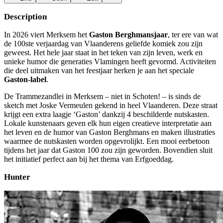
Description
In 2026 viert Merksem het
Gaston Berghmansjaar
, ter ere van wat
de 100ste verjaardag van Vlaanderens geliefde komiek zou zijn
geweest. Het hele jaar staat in het teken van zijn leven, werk en
unieke humor die generaties Vlamingen heeft gevormd. Activiteiten
die deel uitmaken van het feestjaar herken je aan het speciale
Gaston-label
.
De Trammezandlei in Merksem – niet in Schoten! – is sinds de
sketch met Joske Vermeulen gekend in heel Vlaanderen. Deze straat
krijgt een extra laagje ‘Gaston’ dankzij 4 beschilderde nutskasten.
Lokale kunstenaars geven elk hun eigen creatieve interpretatie aan
het leven en de humor van Gaston Berghmans en maken illustraties
waarmee de nutskasten worden opgevrolijkt. Een mooi eerbetoon
tijdens het jaar dat Gaston 100 zou zijn geworden. Bovendien sluit
het initiatief perfect aan bij het thema van Erfgoeddag.
Hunter