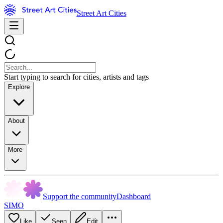
Street Art Cities
Start typing to search for cities, artists and tags
Explore
About
More
Support the community
Dashboard
SIMO
Like
Seen
Edit