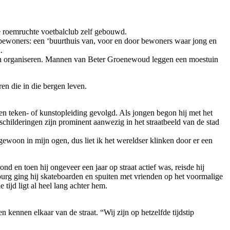
e roemruchte voetbalclub zelf gebouwd.
 bewoners: een ‘buurthuis van, voor en door bewoners waar jong en
.
nen organiseren. Mannen van Beter Groenewoud leggen een moestuin
en die in die bergen leven.
een teken- of kunstopleiding gevolgd. Als jongen begon hij met het
rschilderingen zijn prominent aanwezig in het straatbeeld van de stad
ewoon in mijn ogen, dus liet ik het wereldser klinken door er een
nd en toen hij ongeveer een jaar op straat actief was, reisde hij
lburg ging hij skateboarden en spuiten met vrienden op het voormalige
 tijd ligt al heel lang achter hem.
 kennen elkaar van de straat. “Wij zijn op hetzelfde tijdstip