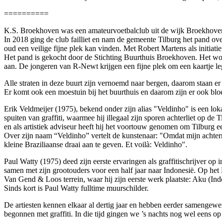
==========
K.S. Broekhoven was een amateurvoetbalclub uit de wijk Broekhoven,
In 2018 ging de club failliet en nam de gemeente Tilburg het pand 
oud een veilige fijne plek kan vinden. Met Robert Martens als initia
Het pand is gekocht door de Stichting Buurthuis Broekhoven. Het wo
aan. De jongeren van R-Newt krijgen een fijne plek om een kaartje leg
Alle straten in deze buurt zijn vernoemd naar bergen, daarom staan e
Er komt ook een moestuin bij het buurthuis en daarom zijn er ook bloe
Erik Veldmeijer (1975), bekend onder zijn alias "Veldinho" is een lok
spuiten van graffiti, waarmee hij illegaal zijn sporen achterliet op d
en als artistiek adviseur heeft hij het voortouw genomen om Tilburg ee
Over zijn naam “Veldinho” vertelt de kunstenaar: "Omdat mijn achtern
kleine Braziliaanse draai aan te geven. Et voilà: Veldinho".
Paul Watty (1975) deed zijn eerste ervaringen als graffitischrijver op 
samen met zijn grootouders voor een half jaar naar Indonesië. Op het 
Van Gend & Loos terrein, waar hij zijn eerste werk plaatste: Aku (Indon
Sinds kort is Paul Watty fulltime muurschilder.
De artiesten kennen elkaar al dertig jaar en hebben eerder samengewerk
begonnen met graffiti. In die tijd gingen we ’s nachts nog wel eens op pa