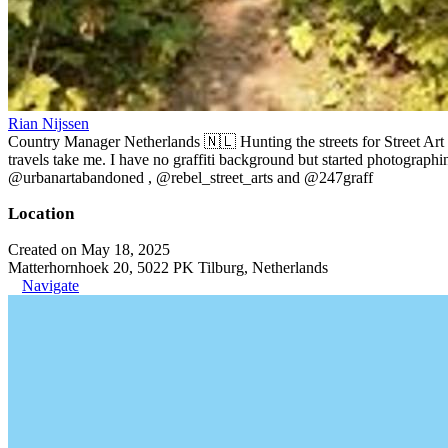
Rian Nijssen
Country Manager Netherlands 🇳🇱 Hunting the streets for Street Art
travels take me. I have no graffiti background but started photographin
@urbanartabandoned , @rebel_street_arts and @247graff
Location
Created on May 18, 2025
Matterhornhoek 20, 5022 PK Tilburg, Netherlands
Navigate