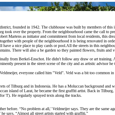
trict, founded in 1942. The clubhouse was built by members of this ill
rg took over the property. From the neighbourhood came the call to pres
obert Martens as initiator and commitment from local residents, this dre
gether with people of the neighbourhood it is being renovated in order
have a nice place to play cards or pool.AIl the streets in this neighbo
tains. There will also a be garden so they painted flowers, fruits and v
ginally from Berkel-Enschot. He didn't follow any draw or art training. As a
tly present in the street scene of the city and as artistic advisor he to
is Veldmeijer, everyone called him "Veld". Veld was a bit too common in h
streets of Tilburg and in Indonesia. He has a Moluccan background and wh
can island of Larat, he became the first graffiti artist. Back in Tilbur
r 'I'). He regularly sprayed texts along the tracks.
er before. “No problem at all,’ Veldmeijer says. They are the same age 
 says. “Almost all street artists started with graffiti.”