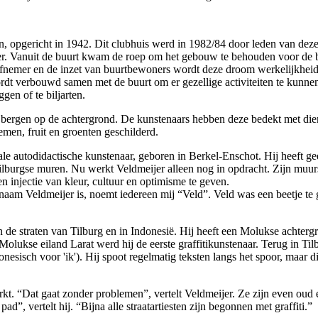
 opgericht in 1942. Dit clubhuis werd in 1982/84 door leden van dez
over. Vanuit de buurt kwam de roep om het gebouw te behouden voor de
tiefnemer en de inzet van buurtbewoners wordt deze droom werkelijkheid
rdt verbouwd samen met de buurt om er gezellige activiteiten te kun
gen of te biljarten.
r bergen op de achtergrond. De kunstenaars hebben deze bedekt met dier
men, fruit en groenten geschilderd.
ale autodidactische kunstenaar, geboren in Berkel-Enschot. Hij heeft g
e Tilburgse muren. Nu werkt Veldmeijer alleen nog in opdracht. Zijn muu
n injectie van kleur, cultuur en optimisme te geven.
aam Veldmeijer is, noemt iedereen mij “Veld”. Veld was een beetje te g
in de straten van Tilburg en in Indonesië. Hij heeft een Molukse achtergro
Molukse eiland Larat werd hij de eerste graffitikunstenaar. Terug in Ti
esisch voor 'ik'). Hij spoot regelmatig teksten langs het spoor, maar die
t. “Dat gaat zonder problemen”, vertelt Veldmeijer. Ze zijn even oud en
d”, vertelt hij. “Bijna alle straatartiesten zijn begonnen met graffiti.”