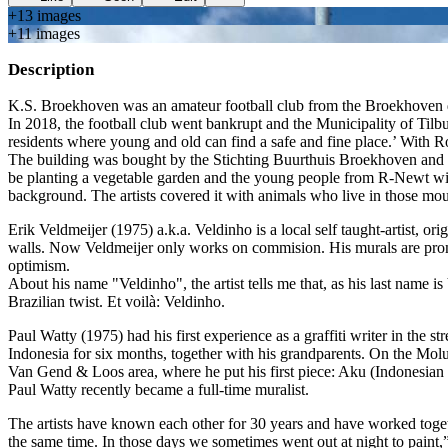
+
13
image
s
+
11
image
s
Description
K.S. Broekhoven was an amateur football club from the Broekhoven dis
In 2018, the football club went bankrupt and the Municipality of Tilbu
residents where young and old can find a safe and fine place.’ With R
The building was bought by the Stichting Buurthuis Broekhoven and to
be planting a vegetable garden and the young people from R-Newt will 
background. The artists covered it with animals who live in those moun
Erik Veldmeijer (1975) a.k.a. Veldinho is a local self taught-artist, ori
walls. Now Veldmeijer only works on commision. His murals are prominen
optimism.
About his name "Veldinho", the artist tells me that, as his last name 
Brazilian twist. Et voilà: Veldinho.
Paul Watty (1975) had his first experience as a graffiti writer in the 
Indonesia for six months, together with his grandparents. On the Moluc
Van Gend & Loos area, where he put his first piece: Aku (Indonesian fo
Paul Watty recently became a full-time muralist.
The artists have known each other for 30 years and have worked togeth
the same time. In those days we sometimes went out at night to paint,” he