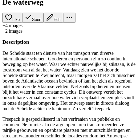
De waterweg
Like
Seen
Edit
+
4
image
s
+
2
image
s
Description
De Schelde staat ten dienste van het transport van diverse
internationale schepen. Goederen en personen zijn zo continu in
beweging op het water. Waar we echter nauwelijks bij stilstaan, is de
toestroom van al dat het water. Vandaag zien we het door de
Schelde stromen te Zwijndrecht, maar morgen zal het zich misschien
boven de Atlantische oceaan bevinden of kan het zich als regenbui
uitstorten over de Vlaamse velden. Net zoals bij dieren en mensen
blijft het water in een constante cyclus. Dit ontwerp vertelt het
onzichtbare verhaal over hoe water zich verplaatst en een plek vindt
in onze dagelijkse omgeving. Het ontwerp staat in directe dialoog
met de Schelde achter de kaaimuur. Zo vertelt Treepack.
Treepack is gespecialiseerd in het verfraaien van publieke en
commerciële ruimtes. In de afgelopen jaren transformeerden ze
talrijke gebouwen en openbare plaatsen met muurschilderingen en
streetart waaronder verschillende locaties rondom het Antwerpse