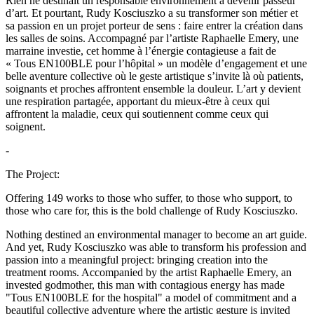
Rien ne destinait un responsable environnement à devenir passeur
d’art. Et pourtant, Rudy Kosciuszko a su transformer son métier et
sa passion en un projet porteur de sens : faire entrer la création dans
les salles de soins. Accompagné par l’artiste Raphaelle Emery, une
marraine investie, cet homme à l’énergie contagieuse a fait de
« Tous EN100BLE pour l’hôpital » un modèle d’engagement et une
belle aventure collective où le geste artistique s’invite là où patients,
soignants et proches affrontent ensemble la douleur. L’art y devient
une respiration partagée, apportant du mieux-être à ceux qui
affrontent la maladie, ceux qui soutiennent comme ceux qui
soignent.
-
The Project:
Offering 149 works to those who suffer, to those who support, to
those who care for, this is the bold challenge of Rudy Kosciuszko.
Nothing destined an environmental manager to become an art guide.
And yet, Rudy Kosciuszko was able to transform his profession and
passion into a meaningful project: bringing creation into the
treatment rooms. Accompanied by the artist Raphaelle Emery, an
invested godmother, this man with contagious energy has made
"Tous EN100BLE for the hospital" a model of commitment and a
beautiful collective adventure where the artistic gesture is invited