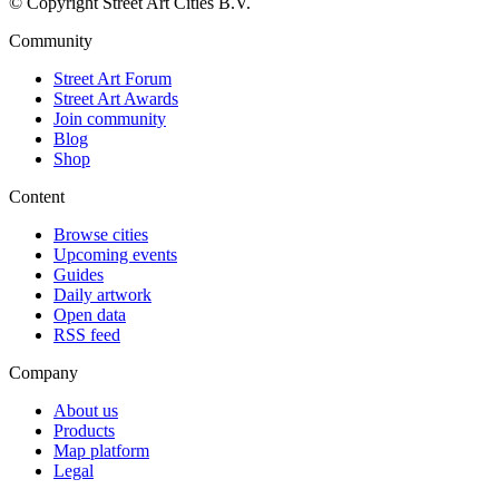
© Copyright Street Art Cities B.V.
Community
Street Art Forum
Street Art Awards
Join community
Blog
Shop
Content
Browse cities
Upcoming events
Guides
Daily artwork
Open data
RSS feed
Company
About us
Products
Map platform
Legal