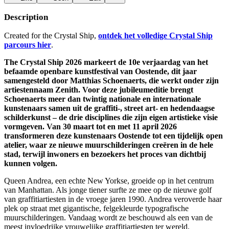
Description
Created for the Crystal Ship,
ontdek het volledige Crystal Ship
parcours hier
.
The Crystal Ship 2026 markeert de 10e verjaardag van het
befaamde openbare kunstfestival van Oostende, dit jaar
samengesteld door Matthias Schoenaerts, die werkt onder zijn
artiestennaam Zenith. Voor deze jubileumeditie brengt
Schoenaerts meer dan twintig nationale en internationale
kunstenaars samen uit de graffiti-, street art- en hedendaagse
schilderkunst – de drie disciplines die zijn eigen artistieke visie
vormgeven. Van 30 maart tot en met 11 april 2026
transformeren deze kunstenaars Oostende tot een tijdelijk open
atelier, waar ze nieuwe muurschilderingen creëren in de hele
stad, terwijl inwoners en bezoekers het proces van dichtbij
kunnen volgen.
Queen Andrea, een echte New Yorkse, groeide op in het centrum
van Manhattan. Als jonge tiener surfte ze mee op de nieuwe golf
van graffitiartiesten in de vroege jaren 1990. Andrea veroverde haar
plek op straat met gigantische, felgekleurde typografische
muurschilderingen. Vandaag wordt ze beschouwd als een van de
meest invloedrijke vrouwelijke graffitiartiesten ter wereld.