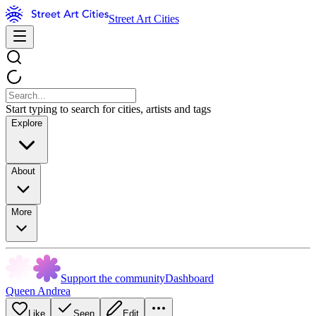
Street Art Cities
Start typing to search for cities, artists and tags
Explore
About
More
Support the community
Dashboard
Queen Andrea
Like
Seen
Edit