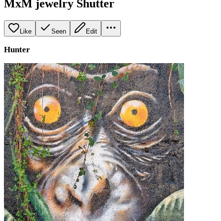
MxM jewelry Shutter
Like
Seen
Edit
Hunter