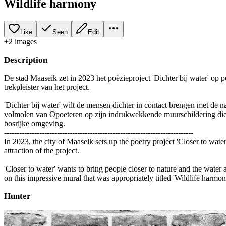
Wildlife harmony
Like
Seen
Edit
+
2
image
s
Description
De stad Maaseik zet in 2023 het poëzieproject 'Dichter bij water' op
trekpleister van het project.
'Dichter bij water' wilt de mensen dichter in contact brengen met de 
volmolen van Opoeteren op zijn indrukwekkende muurschildering die de
bosrijke omgeving.
---------------------------------------------------------------------------
In 2023, the city of Maaseik sets up the poetry project 'Closer to w
attraction of the project.
'Closer to water' wants to bring people closer to nature and the water 
on this impressive mural that was appropriately titled 'Wildlife harmon
Hunter