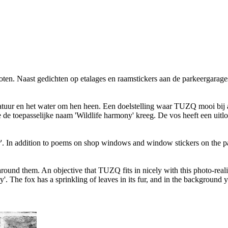
 poten. Naast gedichten op etalages en raamstickers aan de parkeergara
natuur en het water om hen heen. Een doelstelling waar TUZQ mooi bij a
 toepasselijke naam 'Wildlife harmony' kreeg. De vos heeft een uitloop 
ater'. In addition to poems on shop windows and window stickers on the 
around them. An objective that TUZQ fits in nicely with this photo-realis
y'. The fox has a sprinkling of leaves in its fur, and in the background