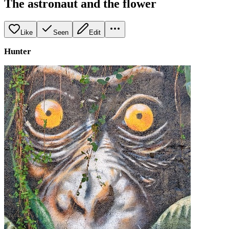
The astronaut and the flower
Like
Seen
Edit
Hunter