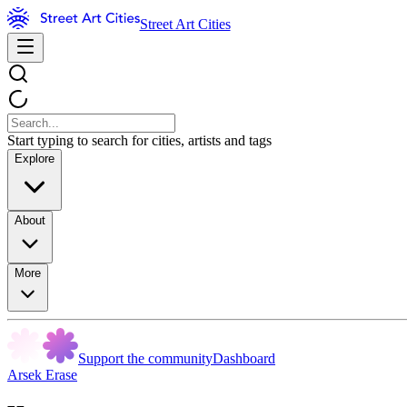
Street Art Cities
Start typing to search for cities, artists and tags
Explore
About
More
Support the community
Dashboard
Arsek Erase