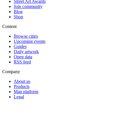
Street Art Awards
Join community
Blog
Shop
Content
Browse cities
Upcoming events
Guides
Daily artwork
Open data
RSS feed
Company
About us
Products
Map platform
Legal