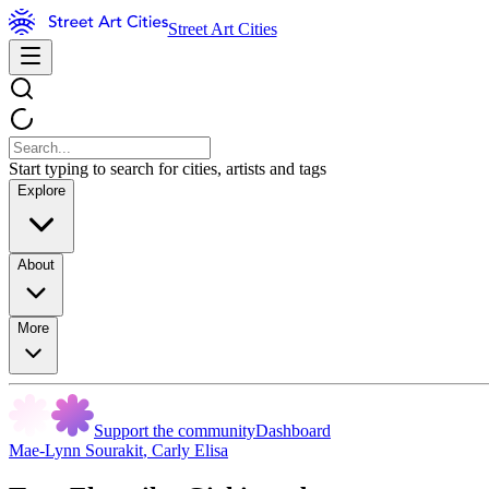
Street Art Cities
Start typing to search for cities, artists and tags
Explore
About
More
Support the community
Dashboard
Mae-Lynn Sourakit
,
Carly Elisa