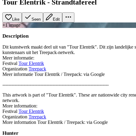
Tour Elentrik - Strandtafereel
Like
Seen
Edit
+
1
image
Description
Dit kunstwerk maakt deel uit van "Tour Elentrik". Dit zijn landelijke
kunstenaars uit het Treepack-netwerk.
Meer informatie:
Festival
Tour Elentrik
Organization
Treepack
Meer informatie Tour Elentrik / Treepack: via Google
----------------------------------------------------------------------
This artwork is part of "Tour Elentrik". These are nationwide city re
network.
More information:
Festival
Tour Elentrik
Organization
Treepack
More information Tour Elentrik / Treepack: via Google
Hunter