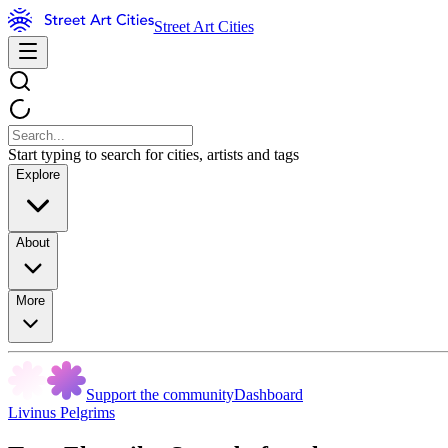
Street Art Cities
Start typing to search for cities, artists and tags
Explore
About
More
Support the community
Dashboard
Livinus Pelgrims