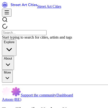
Street Art Cities
Start typing to search for cities, artists and tags
Explore
About
More
Support the community
Dashboard
Artoon (BE)