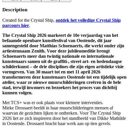
Description
Created for the Crystal Ship,
ontdek het volledige Crystal Ship
parcours hier
.
The Crystal Ship 2026 markeert de 10e verjaardag van het
befaamde openbare kunstfestival van Oostende, dit jaar
samengesteld door Matthias Schoenaerts, die werkt onder zijn
artiestennaam Zenith. Voor deze jubileumeditie brengt
Schoenaerts meer dan twintig nationale en internationale
kunstenaars samen uit de graffiti-, street art- en hedendaagse
schilderkunst – de drie disciplines die zijn eigen artistieke visie
vormgeven. Van 30 maart tot en met 11 april 2026
transformeren deze kunstenaars Oostende tot een tijdelijk open
atelier, waar ze nieuwe muurschilderingen creëren in de hele
stad, terwijl inwoners en bezoekers het proces van dichtbij
kunnen volgen.
Met TCS+ was er ook plaats voor kleinere interventies.
Mieke Drossaert beeldt in haar muurschilderingen mensen af
waarvan de gezichten lijken te ontbreken. Voor The Crystal Ship
2026 liet ze zich inspireren door het standbeeld van Dikke Mathilde
in Oostende. Drossaert bracht haar werk aan op tien gevels.