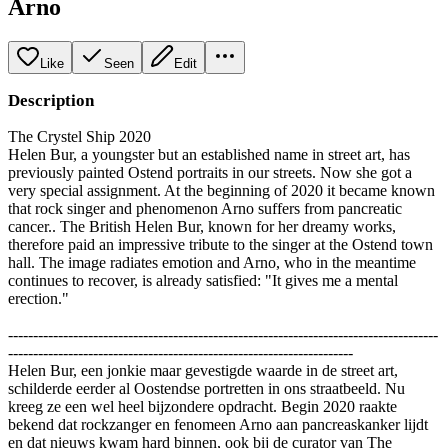
Arno
Like
Seen
Edit
Description
The Crystel Ship 2020
Helen Bur, a youngster but an established name in street art, has
previously painted Ostend portraits in our streets. Now she got a
very special assignment. At the beginning of 2020 it became known
that rock singer and phenomenon Arno suffers from pancreatic
cancer.. The British Helen Bur, known for her dreamy works,
therefore paid an impressive tribute to the singer at the Ostend town
hall. The image radiates emotion and Arno, who in the meantime
continues to recover, is already satisfied: "It gives me a mental
erection."
--------------------------------------------------------------------------------------
---------------------------------------------------------------------
Helen Bur, een jonkie maar gevestigde waarde in de street art,
schilderde eerder al Oostendse portretten in ons straatbeeld. Nu
kreeg ze een wel heel bijzondere opdracht. Begin 2020 raakte
bekend dat rockzanger en fenomeen Arno aan pancreaskanker lijdt
en dat nieuws kwam hard binnen, ook bij de curator van The