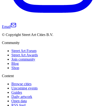
Email
© Copyright Street Art Cities B.V.
Community
Street Art Forum
Street Art Awards
Join community
Blog
Shop
Content
Browse cities
Upcoming events
Guides
Daily artwork
Open data
RSS feed