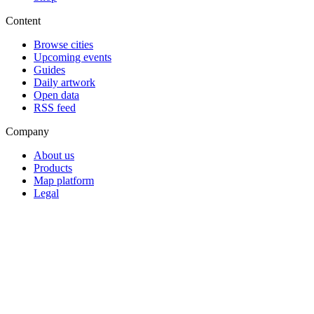
Content
Browse cities
Upcoming events
Guides
Daily artwork
Open data
RSS feed
Company
About us
Products
Map platform
Legal