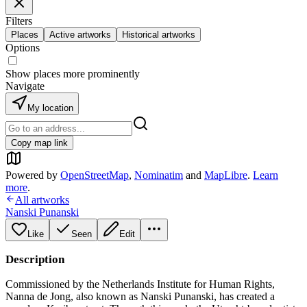
Filters
Places
Active artworks
Historical artworks
Options
Show places more prominently
Navigate
My location
Copy map link
Powered by
OpenStreetMap
,
Nominatim
and
MapLibre
.
Learn
more
.
All artworks
Nanski Punanski
Like
Seen
Edit
Description
Commissioned by the Netherlands Institute for Human Rights,
Nanna de Jong, also known as Nanski Punanski, has created a