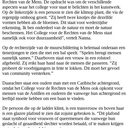
Rechten van de Mens. De opdracht was om de verschillende
aspecten waar het college voor staat te belichten in het kunstwerk.
Op de linkerzijde is een persoon te zien die klimop plant, die via de
regenpijp omhoog groeit. “Zij heeft twee knotjes die dezelfde
vormen hebben als de bloemen. Dit staat voor wederzijdse
erkenning. Ik ben onderdeel van de natuur en moet de natuur
beschermen. Het College voor de Rechten van de Mens staat
namelijk ook voor duurzaamheid”, vertelt Nanna.
Op de rechterzijde van de muurschildering is helemaal onderaan een
tienerjongen te zien die met een bal speelt. “Spelen brengt mensen
namelijk samen.” Daarboven staat een vrouw in een rolstoel
afgebeeld. Zij reikt haar hand naar de mensen die passeren. “Zij
probeert de voorbijgangers in feite te lokken. Dit moet het gevoel
van community versterken.”
Daarachter staat een oudere man met een Caribische achtergrond,
omdat het College voor de Rechten van de Mens ook opkomt voor
mensen van de Antillen en ouderen die vanwege hun achtergrond en
leeftijd moeite hebben om een baan te vinden.
De persoon die op de ladder klimt, is een transvrouw en boven haar
is een glazen plafond te zien dat zojuist gebroken is. “Dit plafond
staat symbool voor vrouwen of queermensen die vanwege hun
geslacht of geaardheid slechter worden betaald, of te maken krijgen