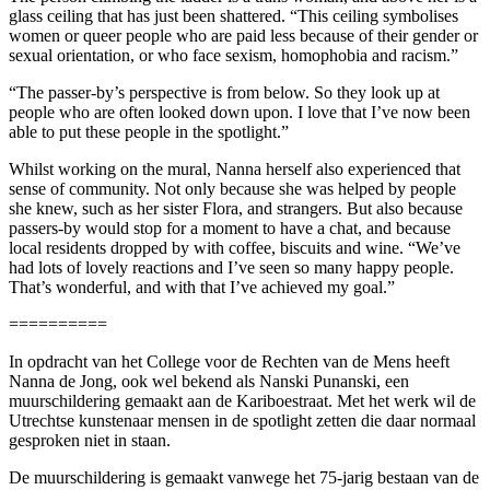
glass ceiling that has just been shattered. “This ceiling symbolises
women or queer people who are paid less because of their gender or
sexual orientation, or who face sexism, homophobia and racism.”
“The passer-by’s perspective is from below. So they look up at
people who are often looked down upon. I love that I’ve now been
able to put these people in the spotlight.”
Whilst working on the mural, Nanna herself also experienced that
sense of community. Not only because she was helped by people
she knew, such as her sister Flora, and strangers. But also because
passers-by would stop for a moment to have a chat, and because
local residents dropped by with coffee, biscuits and wine. “We’ve
had lots of lovely reactions and I’ve seen so many happy people.
That’s wonderful, and with that I’ve achieved my goal.”
==========
In opdracht van het College voor de Rechten van de Mens heeft
Nanna de Jong, ook wel bekend als Nanski Punanski, een
muurschildering gemaakt aan de Kariboestraat. Met het werk wil de
Utrechtse kunstenaar mensen in de spotlight zetten die daar normaal
gesproken niet in staan.
De muurschildering is gemaakt vanwege het 75-jarig bestaan van de