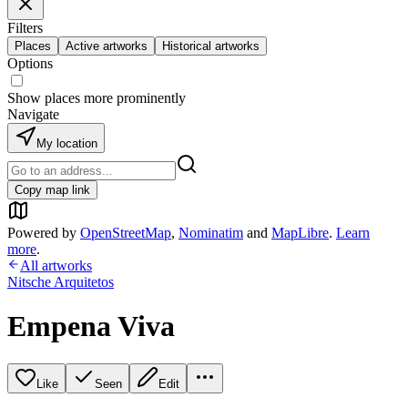
Filters
Places
Active artworks
Historical artworks
Options
Show places more prominently
Navigate
My location
Copy map link
Powered by
OpenStreetMap
,
Nominatim
and
MapLibre
.
Learn
more
.
All artworks
Nitsche Arquitetos
Empena Viva
Like
Seen
Edit