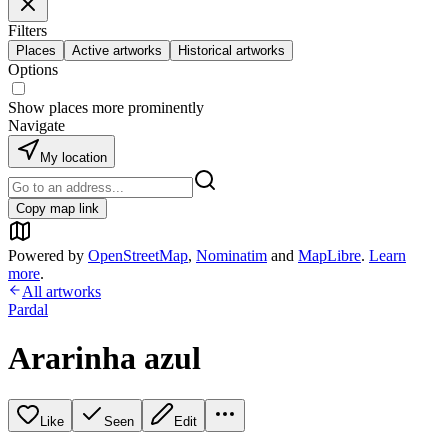
Filters
Places
Active artworks
Historical artworks
Options
Show places more prominently
Navigate
My location
Copy map link
Powered by
OpenStreetMap
,
Nominatim
and
MapLibre
.
Learn
more
.
All artworks
Pardal
Ararinha azul
Like
Seen
Edit