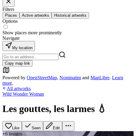
Filters
Places
Active artworks
Historical artworks
Options
Show places more prominently
Navigate
My location
Copy map link
Powered by
OpenStreetMap
,
Nominatim
and
MapLibre
.
Learn
more
.
All artworks
Wild Wonder Woman
Les gouttes, les larmes 💧
Like
Seen
Edit
+
6
image
s