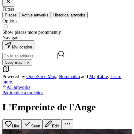
Filters
Places
Active artworks
Historical artworks
Options
Show places more prominently
Navigate
My location
Copy map link
Powered by
OpenStreetMap
,
Nominatim
and
MapLibre
.
Learn
more
.
All artworks
Patrimoine à roulettes
L'Empreinte de l'Ange
Like
Seen
Edit
+
2
image
s