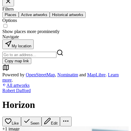
Filters
Places
Active artworks
Historical artworks
Options
Show places more prominently
Navigate
My location
Copy map link
Powered by
OpenStreetMap
,
Nominatim
and
MapLibre
.
Learn
more
.
All artworks
Robert Dafford
Horizon
Like
Seen
Edit
+
1
image