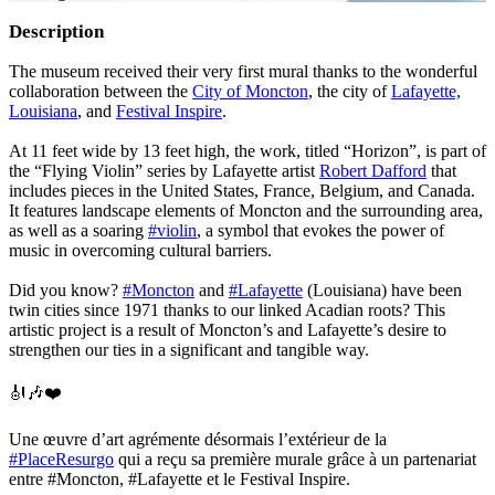
Description
The museum received their very first mural thanks to the wonderful
collaboration between the
City of Moncton
, the city of
Lafayette,
Louisiana
, and
Festival Inspire
.
At 11 feet wide by 13 feet high, the work, titled “Horizon”, is part of
the “Flying Violin” series by Lafayette artist
Robert Dafford
that
includes pieces in the United States, France, Belgium, and Canada.
It features landscape elements of Moncton and the surrounding area,
as well as a soaring
#violin
, a symbol that evokes the power of
music in overcoming cultural barriers.
Did you know?
#Moncton
and
#Lafayette
(Louisiana) have been
twin cities since 1971 thanks to our linked Acadian roots? This
artistic project is a result of Moncton’s and Lafayette’s desire to
strengthen our ties in a significant and tangible way.
🎻🎶❤️
Une œuvre d’art agrémente désormais l’extérieur de la
#PlaceResurgo
qui a reçu sa première murale grâce à un partenariat
entre #Moncton, #Lafayette et le Festival Inspire.