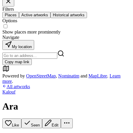
Filters
Places
Active artworks
Historical artworks
Options
Show places more prominently
Navigate
My location
Copy map link
Powered by
OpenStreetMap
,
Nominatim
and
MapLibre
.
Learn
more
.
All artworks
Kalouf
Ara
Like
Seen
Edit