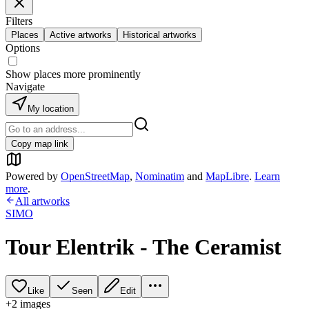
Filters
Places
Active artworks
Historical artworks
Options
Show places more prominently
Navigate
My location
Copy map link
Powered by
OpenStreetMap
,
Nominatim
and
MapLibre
.
Learn
more
.
All artworks
SIMO
Tour Elentrik - The Ceramist
Like
Seen
Edit
+
2
image
s