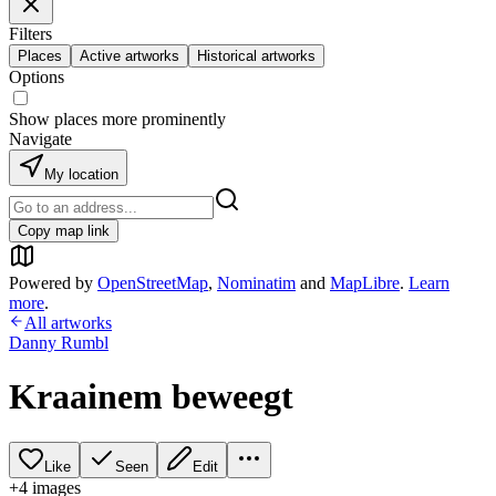
Filters
Places
Active artworks
Historical artworks
Options
Show places more prominently
Navigate
My location
Copy map link
Powered by
OpenStreetMap
,
Nominatim
and
MapLibre
.
Learn
more
.
All artworks
Danny Rumbl
Kraainem beweegt
Like
Seen
Edit
+
4
image
s