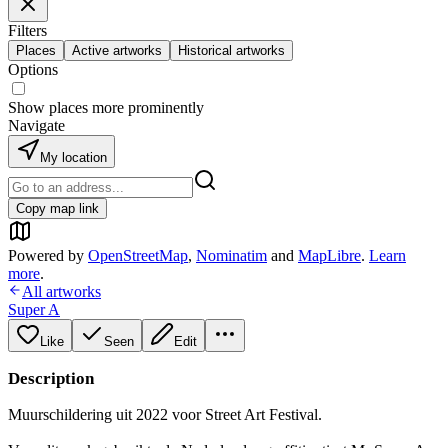
Filters
Places
Active artworks
Historical artworks
Options
Show places more prominently
Navigate
My location
Copy map link
Powered by
OpenStreetMap
,
Nominatim
and
MapLibre
.
Learn
more
.
All artworks
Super A
Like
Seen
Edit
Description
Muurschildering uit 2022 voor Street Art Festival.