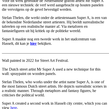
Voor dit werk gebruikte de Nederlandse graffiti artiest Mr Super A
een nieuwe techniek: de verf werd aangebracht op houten panelen
die vervolgens op de gevel bevestigd werden.
Stefan Thelen, die werkt onder de artiestennaam Super A, is een van
de bekendste Nederlandse street artiesten. Hij beeldt surrealistische
taferelen op een realistische manier af. Via metaforen en
fantasiefiguren uit hij kritiek op de politieke wereld.
Super A maakte nog een tweede werk in het stadcentrum van
Hasselt, dit kan je
hier
bekijken.
_______________________________________________________
Wall painted in 2022 for Street Art Festival.
The Dutch street artist Mr Super A used a new technique for this
wall: spraypaint on wooden panels.
Stefan Thelen, who works under the artist name Super A, is one of
the most famous Dutch street artists. He depicts surrealistic scenes in
a realistic manner. Through metaphors and fantasy figures, he
criticises the political world.
Super A created a second work in Hasselt city centre, which you can
view
here
.