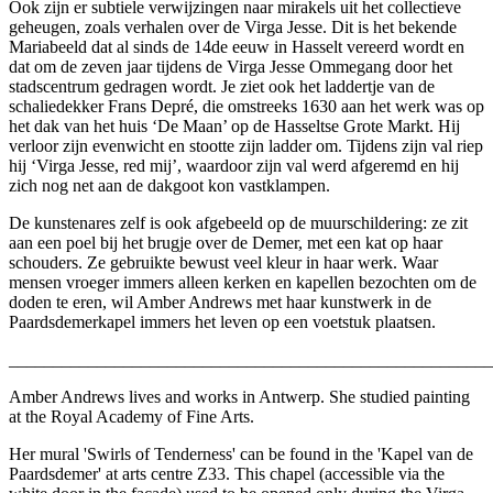
Ook zijn er subtiele verwijzingen naar mirakels uit het collectieve
geheugen, zoals verhalen over de Virga Jesse. Dit is het bekende
Mariabeeld dat al sinds de 14de eeuw in Hasselt vereerd wordt en
dat om de zeven jaar tijdens de Virga Jesse Ommegang door het
stadscentrum gedragen wordt. Je ziet ook het laddertje van de
schaliedekker Frans Depré, die omstreeks 1630 aan het werk was op
het dak van het huis ‘De Maan’ op de Hasseltse Grote Markt. Hij
verloor zijn evenwicht en stootte zijn ladder om. Tijdens zijn val riep
hij ‘Virga Jesse, red mij’, waardoor zijn val werd afgeremd en hij
zich nog net aan de dakgoot kon vastklampen.
De kunstenares zelf is ook afgebeeld op de muurschildering: ze zit
aan een poel bij het brugje over de Demer, met een kat op haar
schouders. Ze gebruikte bewust veel kleur in haar werk. Waar
mensen vroeger immers alleen kerken en kapellen bezochten om de
doden te eren, wil Amber Andrews met haar kunstwerk in de
Paardsdemerkapel immers het leven op een voetstuk plaatsen.
_______________________________________________________
Amber Andrews lives and works in Antwerp. She studied painting
at the Royal Academy of Fine Arts.
Her mural 'Swirls of Tenderness' can be found in the 'Kapel van de
Paardsdemer' at arts centre Z33. This chapel (accessible via the