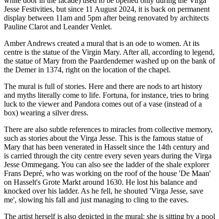
white door in the facade) used to be opened only during the Virga
Jesse Festivities, but since 11 August 2024, it is back on permanent
display between 11am and 5pm after being renovated by architects
Pauline Clarot and Leander Venlet.
Amber Andrews created a mural that is an ode to women. At its
centre is the statue of the Virgin Mary. After all, according to legend,
the statue of Mary from the Paardendemer washed up on the bank of
the Demer in 1374, right on the location of the chapel.
The mural is full of stories. Here and there are nods to art history
and myths literally come to life. Fortuna, for instance, tries to bring
luck to the viewer and Pandora comes out of a vase (instead of a
box) wearing a silver dress.
There are also subtle references to miracles from collective memory,
such as stories about the Virga Jesse. This is the famous statue of
Mary that has been venerated in Hasselt since the 14th century and
is carried through the city centre every seven years during the Virga
Jesse Ommegang. You can also see the ladder of the shale explorer
Frans Depré, who was working on the roof of the house 'De Maan'
on Hasselt's Grote Markt around 1630. He lost his balance and
knocked over his ladder. As he fell, he shouted 'Virga Jesse, save
me', slowing his fall and just managing to cling to the eaves.
The artist herself is also depicted in the mural: she is sitting by a pool