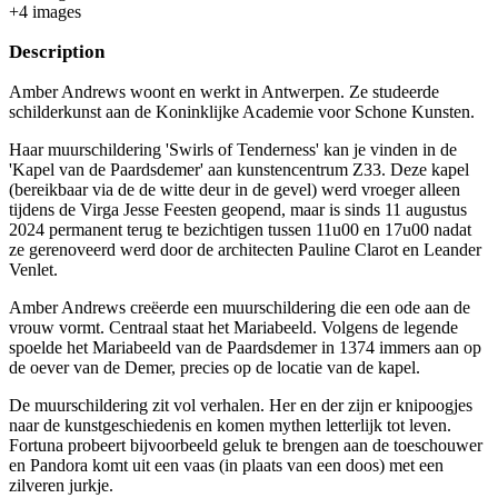
+
4
image
s
Description
Amber Andrews woont en werkt in Antwerpen. Ze studeerde
schilderkunst aan de Koninklijke Academie voor Schone Kunsten.
Haar muurschildering 'Swirls of Tenderness' kan je vinden in de
'Kapel van de Paardsdemer' aan kunstencentrum Z33. Deze kapel
(bereikbaar via de de witte deur in de gevel) werd vroeger alleen
tijdens de Virga Jesse Feesten geopend, maar is sinds 11 augustus
2024 permanent terug te bezichtigen tussen 11u00 en 17u00 nadat
ze gerenoveerd werd door de architecten Pauline Clarot en Leander
Venlet.
Amber Andrews creëerde een muurschildering die een ode aan de
vrouw vormt. Centraal staat het Mariabeeld. Volgens de legende
spoelde het Mariabeeld van de Paardsdemer in 1374 immers aan op
de oever van de Demer, precies op de locatie van de kapel.
De muurschildering zit vol verhalen. Her en der zijn er knipoogjes
naar de kunstgeschiedenis en komen mythen letterlijk tot leven.
Fortuna probeert bijvoorbeeld geluk te brengen aan de toeschouwer
en Pandora komt uit een vaas (in plaats van een doos) met een
zilveren jurkje.