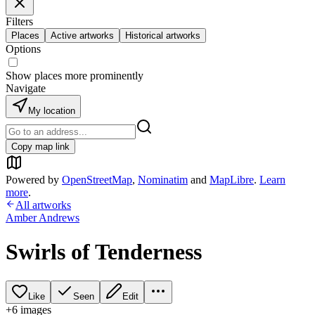
Filters
Places
Active artworks
Historical artworks
Options
Show places more prominently
Navigate
My location
Copy map link
Powered by
OpenStreetMap
,
Nominatim
and
MapLibre
.
Learn
more
.
All artworks
Amber Andrews
Swirls of Tenderness
Like
Seen
Edit
+
6
image
s