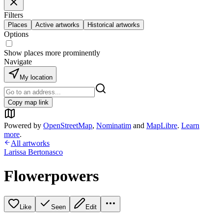
Filters
Places
Active artworks
Historical artworks
Options
Show places more prominently
Navigate
My location
Copy map link
Powered by
OpenStreetMap
,
Nominatim
and
MapLibre
.
Learn
more
.
All artworks
Larissa Bertonasco
Flowerpowers
Like
Seen
Edit