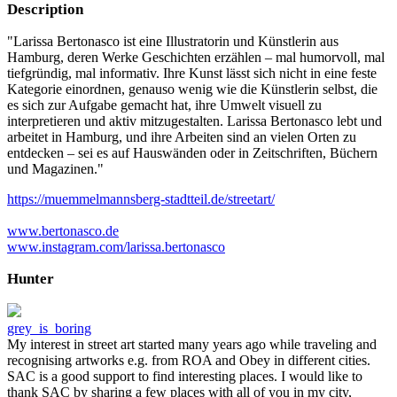
Description
"Larissa Bertonasco ist eine Illustratorin und Künstlerin aus
Hamburg, deren Werke Geschichten erzählen – mal humorvoll, mal
tiefgründig, mal informativ. Ihre Kunst lässt sich nicht in eine feste
Kategorie einordnen, genauso wenig wie die Künstlerin selbst, die
es sich zur Aufgabe gemacht hat, ihre Umwelt visuell zu
interpretieren und aktiv mitzugestalten. Larissa Bertonasco lebt und
arbeitet in Hamburg, und ihre Arbeiten sind an vielen Orten zu
entdecken – sei es auf Hauswänden oder in Zeitschriften, Büchern
und Magazinen."
https://muemmelmannsberg-stadtteil.de/streetart/
www.bertonasco.de
www.instagram.com/larissa.bertonasco
Hunter
grey_is_boring
My interest in street art started many years ago while traveling and
recognising artworks e.g. from ROA and Obey in different cities.
SAC is a good support to find interesting places. I would like to
thank SAC by sharing a few places with all of you in my city,