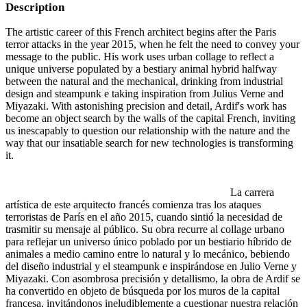
Description
The artistic career of this French architect begins after the Paris
terror attacks in the year 2015, when he felt the need to convey your
message to the public. His work uses urban collage to reflect a
unique universe populated by a bestiary animal hybrid halfway
between the natural and the mechanical, drinking from industrial
design and steampunk e taking inspiration from Julius Verne and
Miyazaki. With astonishing precision and detail, Ardif's work has
become an object search by the walls of the capital French, inviting
us inescapably to question our relationship with the nature and the
way that our insatiable search for new technologies is transforming
it.
La carrera
artística de este arquitecto francés comienza tras los ataques
terroristas de París en el año 2015, cuando sintió la necesidad de
trasmitir su mensaje al público. Su obra recurre al collage urbano
para reflejar un universo único poblado por un bestiario híbrido de
animales a medio camino entre lo natural y lo mecánico, bebiendo
del diseño industrial y el steampunk e inspirándose en Julio Verne y
Miyazaki. Con asombrosa precisión y detallismo, la obra de Ardif se
ha convertido en objeto de búsqueda por los muros de la capital
francesa, invitándonos ineludiblemente a cuestionar nuestra relación