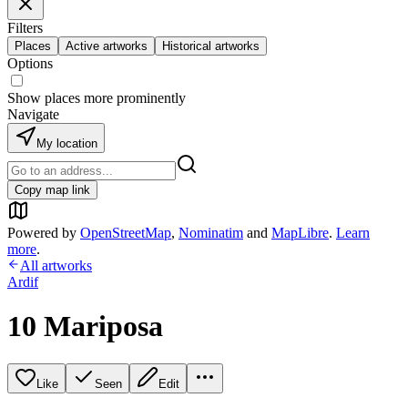
Filters
Places
Active artworks
Historical artworks
Options
Show places more prominently
Navigate
My location
Copy map link
Powered by
OpenStreetMap
,
Nominatim
and
MapLibre
.
Learn
more
.
All artworks
Ardif
10 Mariposa
Like
Seen
Edit