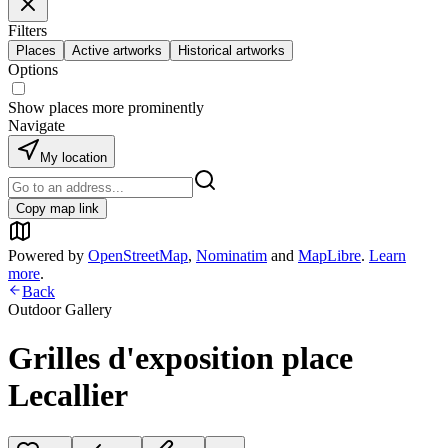
Filters
Places
Active artworks
Historical artworks
Options
Show places more prominently
Navigate
My location
Copy map link
Powered by
OpenStreetMap
,
Nominatim
and
MapLibre
.
Learn
more
.
Back
Outdoor Gallery
Grilles d'exposition place
Lecallier