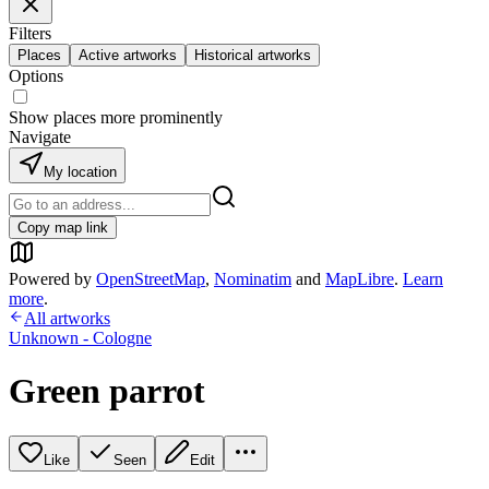
Filters
Places
Active artworks
Historical artworks
Options
Show places more prominently
Navigate
My location
Copy map link
Powered by
OpenStreetMap
,
Nominatim
and
MapLibre
.
Learn
more
.
All artworks
Unknown - Cologne
Green parrot
Like
Seen
Edit