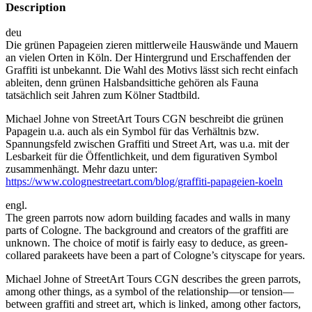
Description
deu
Die grünen Papageien zieren mittlerweile Hauswände und Mauern
an vielen Orten in Köln. Der Hintergrund und Erschaffenden der
Graffiti ist unbekannt. Die Wahl des Motivs lässt sich recht einfach
ableiten, denn grünen Halsbandsittiche gehören als Fauna
tatsächlich seit Jahren zum Kölner Stadtbild.
Michael Johne von StreetArt Tours CGN beschreibt die grünen
Papagein u.a. auch als ein Symbol für das Verhältnis bzw.
Spannungsfeld zwischen Graffiti und Street Art, was u.a. mit der
Lesbarkeit für die Öffentlichkeit, und dem figurativen Symbol
zusammenhängt. Mehr dazu unter:
https://www.colognestreetart.com/blog/graffiti-papageien-koeln
engl.
The green parrots now adorn building facades and walls in many
parts of Cologne. The background and creators of the graffiti are
unknown. The choice of motif is fairly easy to deduce, as green-
collared parakeets have been a part of Cologne’s cityscape for years.
Michael Johne of StreetArt Tours CGN describes the green parrots,
among other things, as a symbol of the relationship—or tension—
between graffiti and street art, which is linked, among other factors,