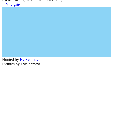
Navigate
Hunted by
EviSchmevi
.
Pictures by EviSchmevi .