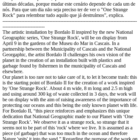
últimas décadas, porque mudar este cenário depende de cada um de
nós. Para que um dia não seja preciso ter de ver o "One Strange
Rock" para relembrar tudo aquilo que já destruímos”, explica.
--------------------------------------------------------------------------------------
---------------------------
The artistic installation by Bordalo II inspired by the new National
Geographic series, 'One Strange Rock', will be on display from
April 9 in the gardens of the Museu do Mar in Cascais. In a
partnership between the Municipality of Cascais and the National
Georgaphic, the artist Bordalo II challenges his own vision of the
planet in the creation of an installation built with plastics and
garbage found by fishermen in the municipality of Cascais and
elsewhere.
Our planet is too rare not to take care of it, to let it become trash: this
is the starting point of Bordalo II for the creation of a work inspired
by 'One Strange Rock'. About 4 m wide, 8 m long and 2.5 m high
and using around 300 kg of waste collected in 3 days, the work will
be on display with the aim of raising awareness of the importance of
protecting our oceans and this being the only known planet with life.
For Bordalo II, “this piece reinforces and emphasizes this unique
dedication that National Geographic made to our Planet with ‘One
Strange Rock’. We observe it as a strange rock, so strange that it
seems not to be part of this 'rock' where we live. It is assumed as a
piece (of garbage) that was too much in the ocean and therefore
Nature 'spits' it into the sand.” Regarding the purpose of the work on