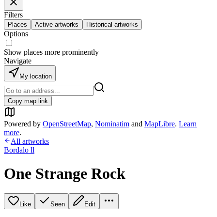
Filters
Places
Active artworks
Historical artworks
Options
Show places more prominently
Navigate
My location
Copy map link
Powered by
OpenStreetMap
,
Nominatim
and
MapLibre
.
Learn
more
.
All artworks
Bordalo ll
One Strange Rock
Like
Seen
Edit