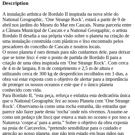
Description
A instalação artística de Bordalo II inspirada na nova série do
National Geographic, ‘One Strange Rock’, estará a partir de 9 de
abril nos jardins do Museu do Mar em Cascais. Numa parceria entre
a Câmara Municipal de Cascais e a National Georgaphic, o artista
Bordalo II desafia a sua própria visão sobre o planeta na criação de
uma instalação construída com plásticos e lixo encontrado pelos
pescadores do concelho de Cascais e noutros locais.
O nosso planeta é raro demais para não cuidarmos dele, para deixar
que se torne lixo: é este o ponto de partida de Bordalo II para a
criação de uma obra inspirada em ‘One Strange Rock’. Com cerca
de 4 m de largura, 8 m de comprimento e 2,5 m de altura e
utilizando cerca de 300 kg de desperdícios recolhidos em 3 dias, a
obra vai estar exposta com o objetivo de alertar para a importância
de proteger os nossos oceanos e este que é o único planeta
conhecido com vida.
Para Bordalo II, “esta peça, reforça e enfatiza esta dedicatória única
que o National Geographic fez ao nosso Planeta com ‘One Strange
Rock’. Observamo-la como uma rocha estranha, tão estranha que
parece não fazer parte desta ‘rocha’ onde nós vivemos. Assume-se
como um pedaço (de lixo) que estava a mais no oceano e por isso a
Natureza ‘cospe-a’ para a areia.” Sobre o objetivo da obra exposta
na praia de Carcavelos, “pretendo sensibilizar para o cuidado e
atenção ao nosso planeta, que não tem estado em boas mãos nas