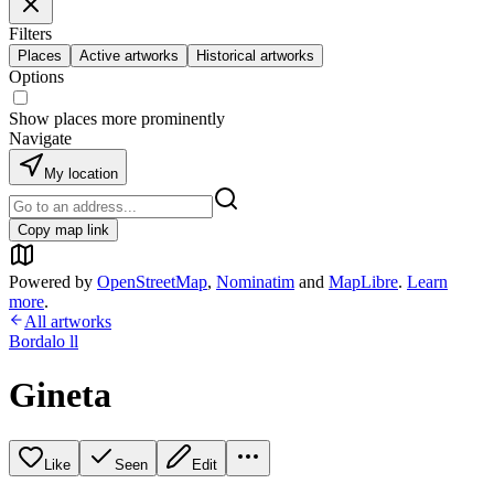
Filters
Places
Active artworks
Historical artworks
Options
Show places more prominently
Navigate
My location
Copy map link
Powered by
OpenStreetMap
,
Nominatim
and
MapLibre
.
Learn
more
.
All artworks
Bordalo ll
Gineta
Like
Seen
Edit