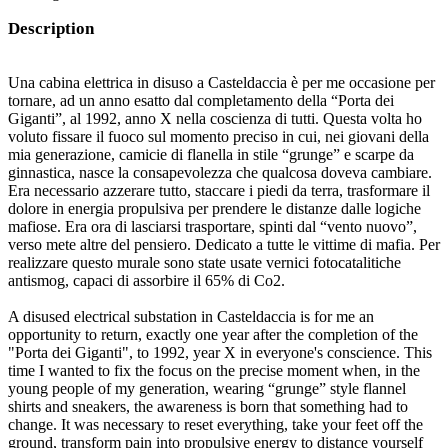
Description
Una cabina elettrica in disuso a Casteldaccia è per me occasione per
tornare, ad un anno esatto dal completamento della “Porta dei
Giganti”, al 1992, anno X nella coscienza di tutti. Questa volta ho
voluto fissare il fuoco sul momento preciso in cui, nei giovani della
mia generazione, camicie di flanella in stile “grunge” e scarpe da
ginnastica, nasce la consapevolezza che qualcosa doveva cambiare.
Era necessario azzerare tutto, staccare i piedi da terra, trasformare il
dolore in energia propulsiva per prendere le distanze dalle logiche
mafiose. Era ora di lasciarsi trasportare, spinti dal “vento nuovo”,
verso mete altre del pensiero. Dedicato a tutte le vittime di mafia. Per
realizzare questo murale sono state usate vernici fotocatalitiche
antismog, capaci di assorbire il 65% di Co2.
A disused electrical substation in Casteldaccia is for me an
opportunity to return, exactly one year after the completion of the
"Porta dei Giganti", to 1992, year X in everyone's conscience. This
time I wanted to fix the focus on the precise moment when, in the
young people of my generation, wearing “grunge” style flannel
shirts and sneakers, the awareness is born that something had to
change. It was necessary to reset everything, take your feet off the
ground, transform pain into propulsive energy to distance yourself