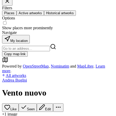
Filters
Places
Active artworks
Historical artworks
Options
Show places more prominently
Navigate
My location
Copy map link
Powered by
OpenStreetMap
,
Nominatim
and
MapLibre
.
Learn
more
.
All artworks
Andrea Buglisi
Vento nuovo
Like
Seen
Edit
+
1
image