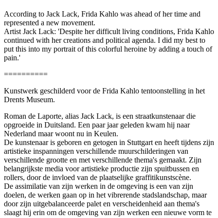
According to Jack Lack, Frida Kahlo was ahead of her time and
represented a new movement.
Artist Jack Lack: 'Despite her difficult living conditions, Frida Kahlo
continued with her creations and political agenda. I did my best to
put this into my portrait of this colorful heroine by adding a touch of
pain.'
==========
Kunstwerk geschilderd voor de Frida Kahlo tentoonstelling in het
Drents Museum.
Roman de Laporte, alias Jack Lack, is een straatkunstenaar die
opgroeide in Duitsland. Een paar jaar geleden kwam hij naar
Nederland maar woont nu in Keulen.
De kunstenaar is geboren en getogen in Stuttgart en heeft tijdens zijn
artistieke inspanningen verschillende muurschilderingen van
verschillende grootte en met verschillende thema's gemaakt. Zijn
belangrijkste media voor artistieke productie zijn spuitbussen en
rollers, door de invloed van de plaatselijke graffitikunstscène.
De assimilatie van zijn werken in de omgeving is een van zijn
doelen, de werken gaan op in het vibrerende stadslandschap, maar
door zijn uitgebalanceerde palet en verscheidenheid aan thema's
slaagt hij erin om de omgeving van zijn werken een nieuwe vorm te