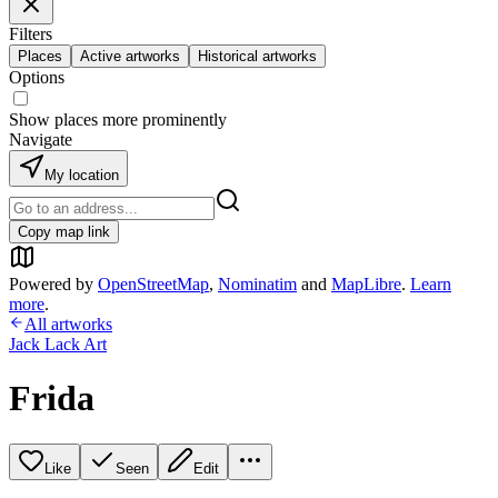
Filters
Places
Active artworks
Historical artworks
Options
Show places more prominently
Navigate
My location
Copy map link
Powered by
OpenStreetMap
,
Nominatim
and
MapLibre
.
Learn
more
.
All artworks
Jack Lack Art
Frida
Like
Seen
Edit