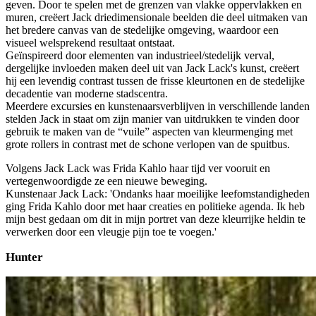
geven. Door te spelen met de grenzen van vlakke oppervlakken en
muren, creëert Jack driedimensionale beelden die deel uitmaken van
het bredere canvas van de stedelijke omgeving, waardoor een
visueel welsprekend resultaat ontstaat.
Geïnspireerd door elementen van industrieel/stedelijk verval,
dergelijke invloeden maken deel uit van Jack Lack's kunst, creëert
hij een levendig contrast tussen de frisse kleurtonen en de stedelijke
decadentie van moderne stadscentra.
Meerdere excursies en kunstenaarsverblijven in verschillende landen
stelden Jack in staat om zijn manier van uitdrukken te vinden door
gebruik te maken van de “vuile” aspecten van kleurmenging met
grote rollers in contrast met de schone verlopen van de spuitbus.
Volgens Jack Lack was Frida Kahlo haar tijd ver vooruit en
vertegenwoordigde ze een nieuwe beweging.
Kunstenaar Jack Lack: 'Ondanks haar moeilijke leefomstandigheden
ging Frida Kahlo door met haar creaties en politieke agenda. Ik heb
mijn best gedaan om dit in mijn portret van deze kleurrijke heldin te
verwerken door een vleugje pijn toe te voegen.'
Hunter