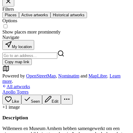
Filters
Places
Active artworks
Historical artworks
Options
Show places more prominently
Navigate
My location
Copy map link
Powered by
OpenStreetMap
,
Nominatim
and
MapLibre
.
Learn
more
.
All artworks
Apollo Torres
Like
Seen
Edit
+
1
image
Description
Willemeen en Museum Arnhem hebben samengewerkt om een ​​