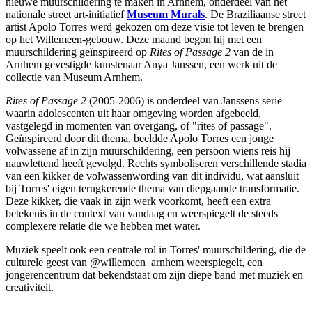
nieuwe muurschildering te maken in Arnhem, onderdeel van het
nationale street art-initiatief
Museum Murals
. De Braziliaanse street
artist Apolo Torres werd gekozen om deze visie tot leven te brengen
op het Willemeen-gebouw. ​​Deze maand begon hij met een
muurschildering geïnspireerd op
Rites of Passage 2
van de in
Arnhem gevestigde kunstenaar Anya Janssen, een werk uit de
collectie van Museum Arnhem.
Rites of Passage 2
(2005-2006) is onderdeel van Janssens serie
waarin adolescenten uit haar omgeving worden afgebeeld,
vastgelegd in momenten van overgang, of "rites of passage".
Geïnspireerd door dit thema, beeldde Apolo Torres een jonge
volwassene af in zijn muurschildering, een persoon wiens reis hij
nauwlettend heeft gevolgd. Rechts symboliseren verschillende stadia
van een kikker de volwassenwording van dit individu, wat aansluit
bij Torres' eigen terugkerende thema van diepgaande transformatie.
Deze kikker, die vaak in zijn werk voorkomt, heeft een extra
betekenis in de context van vandaag en weerspiegelt de steeds
complexere relatie die we hebben met water.
Muziek speelt ook een centrale rol in Torres' muurschildering, die de
culturele geest van @willemeen_arnhem weerspiegelt, een
jongerencentrum dat bekendstaat om zijn diepe band met muziek en
creativiteit.
______________________________________________________