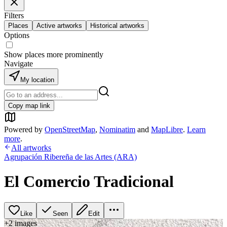
Filters
Places
Active artworks
Historical artworks
Options
Show places more prominently
Navigate
My location
Copy map link
Powered by
OpenStreetMap
,
Nominatim
and
MapLibre
.
Learn
more
.
All artworks
Agrupación Ribereña de las Artes (ARA)
El Comercio Tradicional
Like
Seen
Edit
+
2
image
s