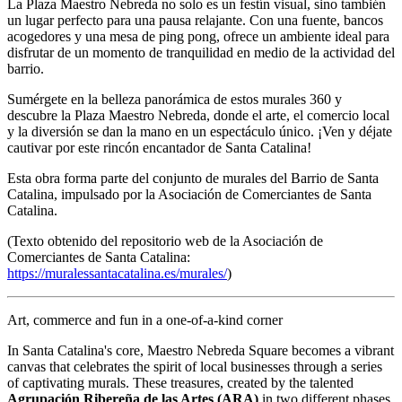
La Plaza Maestro Nebreda no solo es un festín visual, sino también
un lugar perfecto para una pausa relajante. Con una fuente, bancos
acogedores y una mesa de ping pong, ofrece un ambiente ideal para
disfrutar de un momento de tranquilidad en medio de la actividad del
barrio.
Sumérgete en la belleza panorámica de estos murales 360 y
descubre la Plaza Maestro Nebreda, donde el arte, el comercio local
y la diversión se dan la mano en un espectáculo único. ¡Ven y déjate
cautivar por este rincón encantador de Santa Catalina!
Esta obra forma parte del conjunto de murales del Barrio de Santa
Catalina, impulsado por la Asociación de Comerciantes de Santa
Catalina.
(Texto obtenido del repositorio web de la Asociación de
Comerciantes de Santa Catalina:
https://muralessantacatalina.es/murales/
)
Art, commerce and fun in a one-of-a-kind corner
In Santa Catalina's core, Maestro Nebreda Square becomes a vibrant
canvas that celebrates the spirit of local businesses through a series
of captivating murals. These treasures, created by the talented
Agrupación Ribereña de las Artes (ARA)
in two different phases